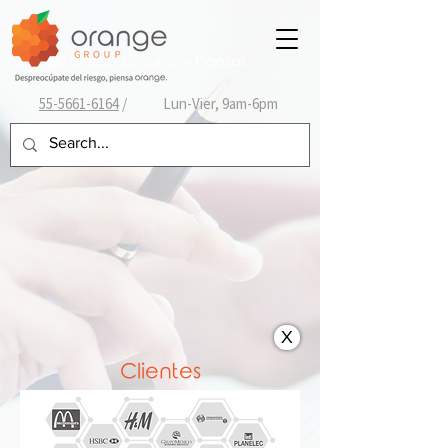
Orange Group Seguros y Fianzas
55-
5661-6164
/ Lun-Vier, 9am-6pm
X
Clientes