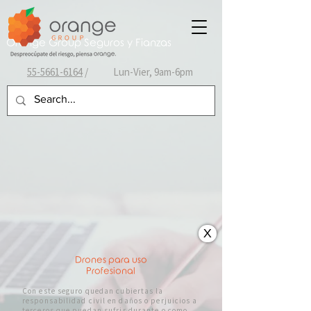
Orange Group Seguros y Fianzas
55-
5661-6164
/ Lun-Vier, 9am-6pm
X
Drones para uso
Profesional
Con este seguro quedan cubiertas la
responsabilidad civil en daños o perjuicios a
terceros que puedan sufrir durante o como