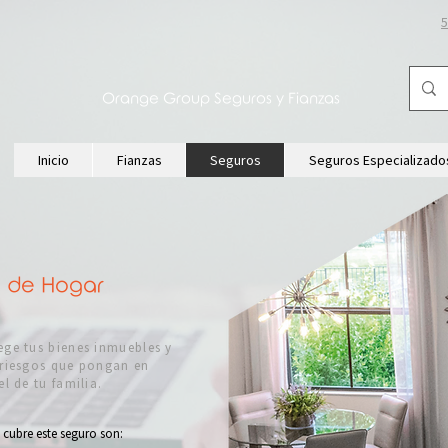
5
Orange Group Seguros y Fianzas
Inicio
Fianzas
Seguros
Seguros Especializado
 de Hogar
ege tus bienes inmuebles y
 riesgos que pongan en
l de tu familia.
cubre este seguro son: