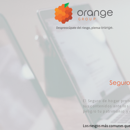
Seguro
El Seguro de hogar prot
sus contenidos ante los
peligro tu patrimonio y e
Los riesgos más comunes que 