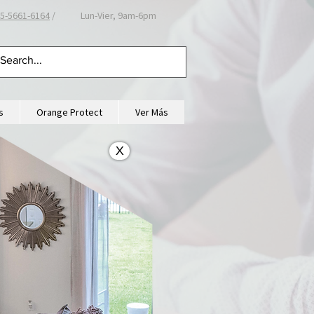
5-
5661-6164
/ Lun-Vier, 9am-6pm
s
Orange Protect
Ver Más
X