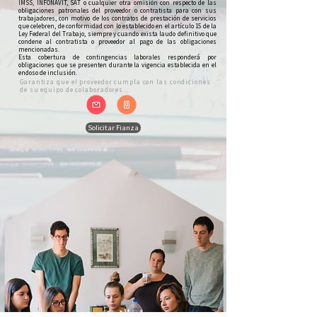
IMSS, INFONAVIT, SAT o cualquier otra omisión con respecto de las
obligaciones patronales del proveedor o contratista para con sus
trabajadores, con motivo de los contratos de prestación de servicios
que celebren, de conformidad con lo establecido en el artículo 15 de la
Ley Federal del Trabajo, siempre y cuando exista laudo definitivo que
condene al contratista o proveedor al pago de las obligaciones
mencionadas.
Esta cobertura de contingencias laborales responderá por
obligaciones que se presenten durante la vigencia establecida en el
endoso de inclusión.
Garantiza que el proveedor cumpla con las condiciones
de su equipo de colaboradores.
Solicitar Fianza