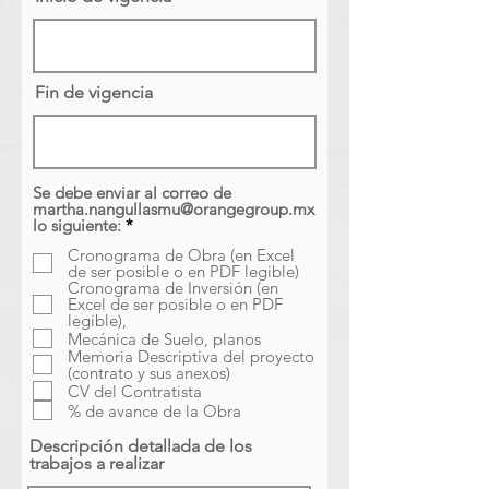
Fin de vigencia
Se debe enviar al correo de
martha.nangullasmu@orangegroup.mx
O
lo siguiente:
*
b
Cronograma de Obra (en Excel
l
de ser posible o en PDF legible)
i
Cronograma de Inversión (en
g
Excel de ser posible o en PDF
a
legible),
t
Mecánica de Suelo, planos
o
r
Memoria Descriptiva del proyecto
i
(contrato y sus anexos)
o
CV del Contratista
% de avance de la Obra
Descripción detallada de los
trabajos a realizar