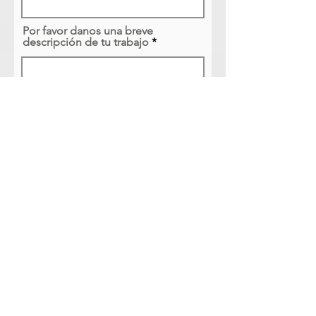
Por favor danos una breve
descripción de tu trabajo
¿En qué lugares de México
ejerces tu trabajo?
Monto aproximado por el cual
quieres asegurar tu práctica
laboral
Enviar