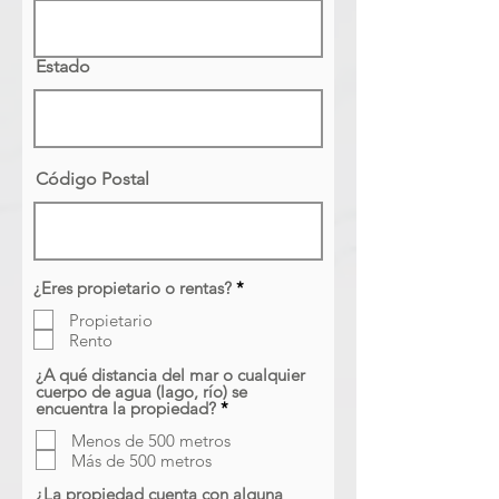
Estado
Código Postal
O
¿Eres propietario o rentas?
*
b
Propietario
l
i
Rento
g
a
¿A qué distancia del mar o cualquier
t
cuerpo de agua (lago, río) se
o
O
encuentra la propiedad?
*
r
b
i
Menos de 500 metros
l
o
i
Más de 500 metros
g
a
¿La propiedad cuenta con alguna