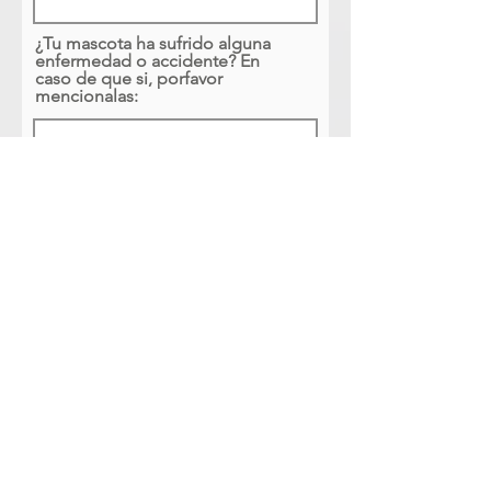
¿Tu mascota ha sufrido alguna
enfermedad o accidente? En
caso de que si, porfavor
mencionalas:
Por favor escoge paquete de seguro
que deseas para tu mascota: *
MediPet Básico - Costo Total con
I.V.A. incluido: 1,088.08 MXN
(Gastos Médicos Mascota:
5,000.00 MXN, Responsabilidad
Civil: No Incluye, Servicio
Funerario: No Incluye)
MediPet Platino - Costo Total con
I.V.A. incluido: 2,444.82 MXN
(Gastos Médicos Mascota:
10,000.00 MXN, Responsabilidad
Civil: 25,000.00 MXN, Servicio
Funerario: No Incluye)
MediPet Premier - Costo Total
con I.V.A. incluido: 3,088.62 MXN
(Gastos Médicos Mascota: