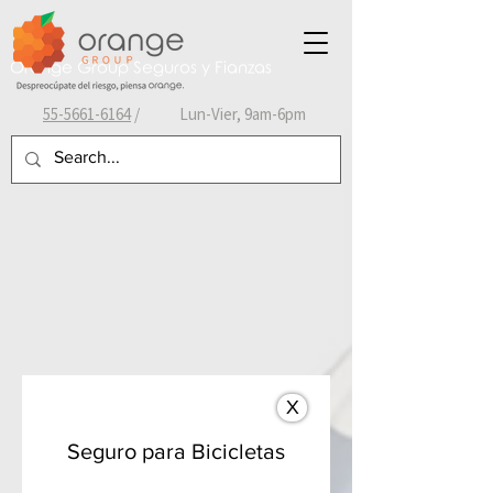
Orange Group Seguros y Fianzas
55-
5661-6164
/ Lun-Vier, 9am-6pm
X
Seguro para Bicicletas