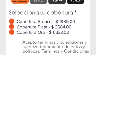
Selecciona tu cobertura
*
Cobertura Bronce - $ 1985.00
Cobertura Plata - $ 3584.00
Cobertura Oro - $ 6333.00
Acepto términos y condiciones y
autorizo tratamiento de datos y
políticas.
Términos y Condiciones
Acepto
condiciones de
coberturas
Declaro bajo protesta de decir
verdad el bien registrado
(bicicleta) se encuentra en mi
posesión y que toda la
información proporcionada en el
formulario es verídica.
Proceder al Pago
* La suma asegurada se calcula según el valor
factura del bien asegurado (Bicicleta) menos
deducibles establecidos para cada riesgo,