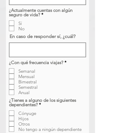
¿Actualmente cuentas con algún
O
seguro de vida?
*
b
Sí
l
i
No
g
En caso de responder sí, ¿cuál?
a
t
o
r
i
o
O
¿Con qué frecuencia viajas?
*
b
Semanal
l
i
Mensual
g
Bimestral
a
Semestral
t
Anual
o
r
¿Tienes a alguno de los siguientes
i
O
dependientes?
*
o
b
Cónyuge
l
i
Hijos
g
Otros
a
No tengo a ningún dependiente
t